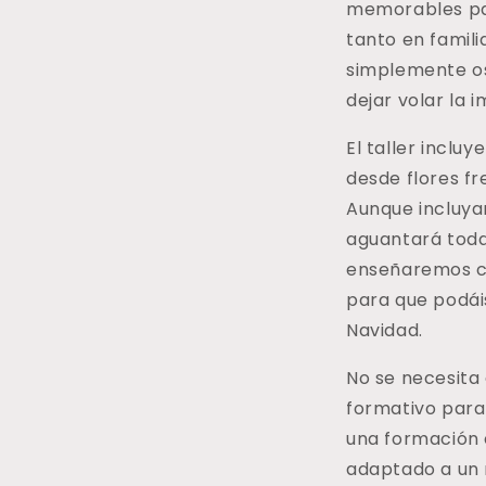
memorables par
tanto en famili
simplemente os
dejar volar la 
El taller incluy
desde flores f
Aunque incluyan
aguantará toda
enseñaremos có
para que podáis
Navidad.
No se necesita 
formativo para 
una formación c
adaptado a un n