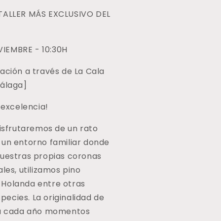
A
 TALLER MÁS EXCLUSIVO DEL
ALA
RESORT
|
IEMBRE - 10:30H
DESAYUNO
30
ación a través de La Cala
oviembre)
Málaga]
r excelencia!
disfrutaremos de un rato
 un entorno familiar donde
vuestras propias coronas
ales, utilizamos pino
Holanda entre otras
ecies. La originalidad de
ea cada año momentos