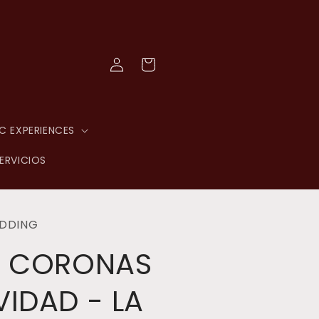
Log
Cart
in
C EXPERIENCES
ERVICIOS
DDING
R CORONAS
VIDAD - LA