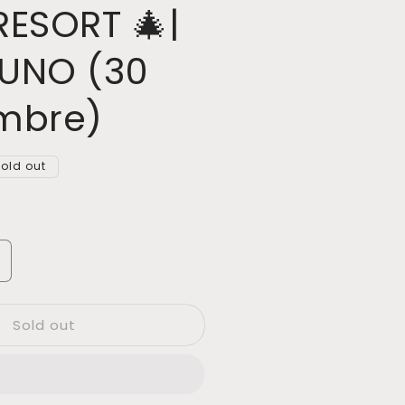
RESORT 🎄|
UNO (30
mbre)
old out
ncrease
uantity
or
Sold out
ALLER
CORONAS
DE
AVIDAD