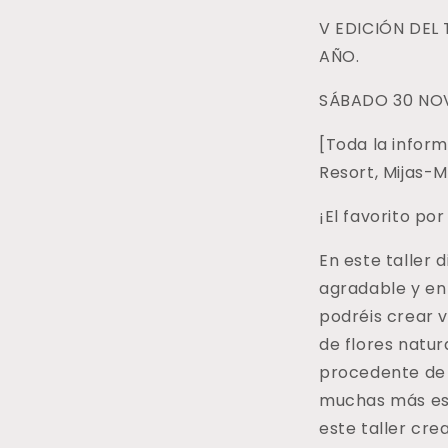
LA
L
V EDICIÓN DEL
CALA
C
AÑO.
RESORT
🎄|

SÁBADO 30 NOV
DESAYUNO
(30
(
[Toda la inform
Noviembre)
N
Resort, Mijas-
¡El favorito po
En este taller 
agradable y en
podréis crear 
de flores natur
procedente de 
muchas más esp
este taller cr