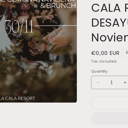
CALA 
DESAY
Novie
Regular
€0,00 EUR
S
price
Tax included.
Quantity
Decrease
I
quantity
q
for
f
TALLER
T
CORONAS
DE
NAVIDAD
N
-
-