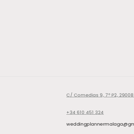
C/ Comedias 9, 7º P2, 29008
+34 610 451 324
weddingplannermalaga@gm