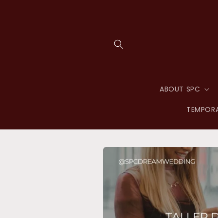
Skip to
content
ABOUT SPC
TEMPORA
Skip to
product
information