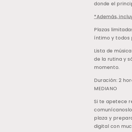
donde el princip
*Además, inclu
Plazas limitad
íntimo y todos 
Lista de músic
de la rutina y s
momento.
Duración: 2 ho
MEDIANO
Si te apetece r
comunícanoslo
plaza y prepar
digital con mu