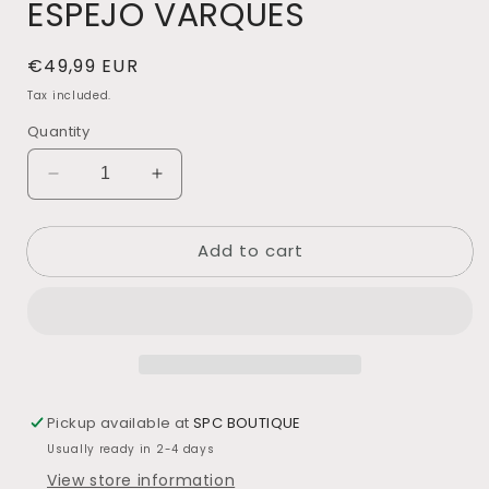
ESPEJO VARQUES
Regular
€49,99 EUR
price
Tax included.
Quantity
Decrease
Increase
quantity
quantity
for
for
Add to cart
ESPEJO
ESPEJO
VARQUES
VARQUES
Pickup available at
SPC BOUTIQUE
Usually ready in 2-4 days
View store information