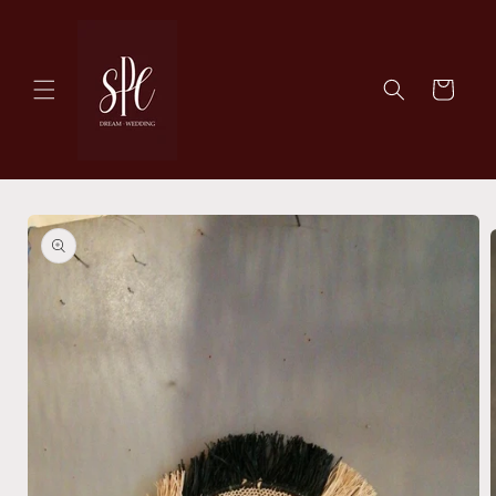
Skip to
content
Cart
Skip to
product
information