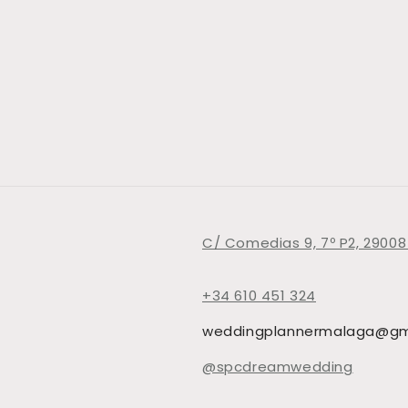
4
in
modal
C/ Comedias 9, 7º P2, 29008
+34 610 451 324
weddingplannermalaga@gm
@spcdreamwedding