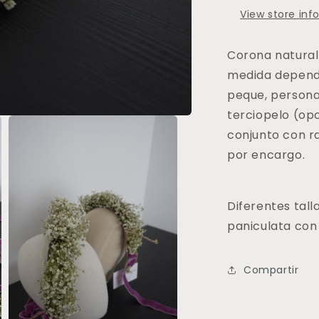
View store inf
Corona natural
medida depend
peque, persona
terciopelo (op
conjunto con r
por encargo.
Diferentes tall
paniculata con 
Compartir