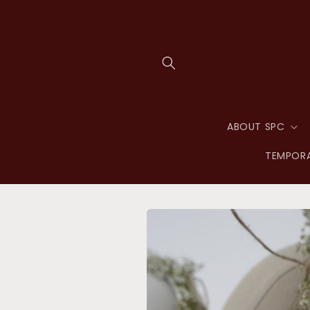
Skip to
content
ABOUT SPC
TEMPORA
Skip to
product
information