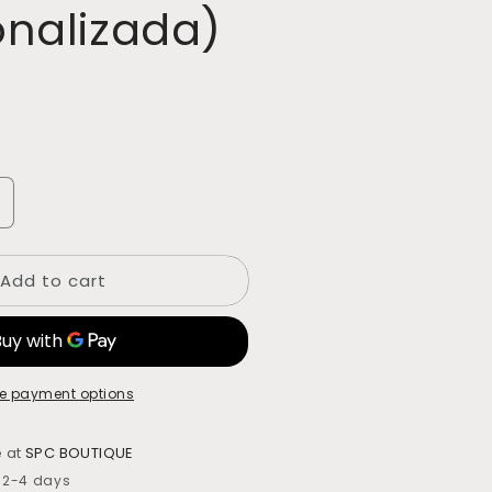
onalizada)
ncrease
uantity
or
Add to cart
iadema
atural
aniculata
da)
personalizada)
e payment options
e at
SPC BOUTIQUE
n 2-4 days