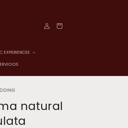
Log
Cart
in
C EXPERIENCES
ERVICIOS
DDING
ma natural
ulata