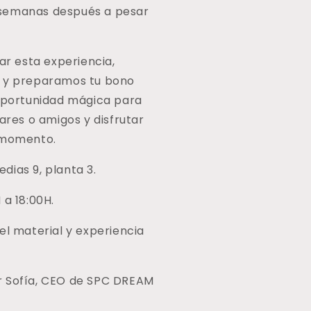
semanas después a pesar
lar esta experiencia,
r y preparamos tu bono
 oportunidad mágica para
iares o amigos y disfrutar
e momento.
ias 9, planta 3.
 a 18:00H.
el material y experiencia
 Sofía, CEO de SPC DREAM