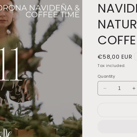
NAVID
NATUR
COFFE
Regular
€58,00 EUR
price
Tax included.
Quantity
Decrease
I
quantity
q
for
f
28/11
2
TALLER
T
DE
CORONAS
NAVIDEÑAS
N