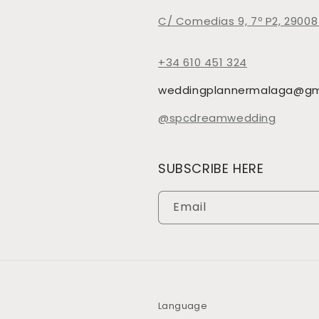
C/ Comedias 9, 7º P2, 29008
+34 610 451 324
weddingplannermalaga@gm
@spcdreamwedding
SUBSCRIBE HERE
Email
Language