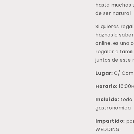
hasta muchas 
de ser natural.
Si quieres rega
háznoslo sabe
online, es una
regalar a famil
juntos de est
Lugar:
C/ Comed
Horario:
16:00H
Incluido:
todo 
gastronomica.
Impartido:
por
WEDDING.