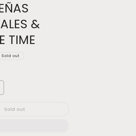
EÑAS
ALES &
E TIME
Sold out
ncrease
uantity
or
Sold out
8/11
ALLER
DE
CORONAS
AVIDEÑAS