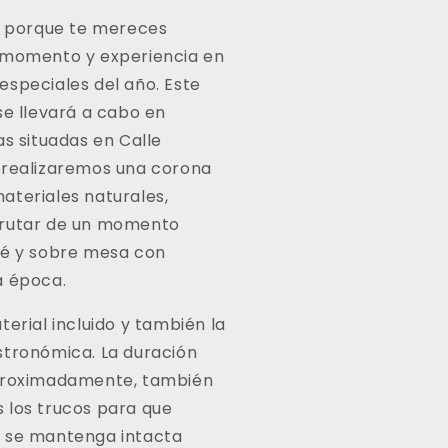
ATURALES
es porque te mereces
amp;
 momento y experiencia en
COFFEE
IME
especiales del año. Este
se llevará a cabo en
as situadas en Calle
 realizaremos una corona
ateriales naturales,
frutar de un momento
fé y sobre mesa con
a época.
terial incluido y también la
stronómica. La duración
aproximadamente, también
 los trucos para que
 se mantenga intacta