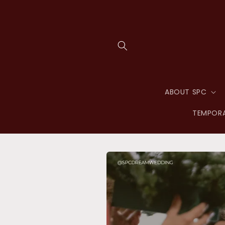
Skip to
content
ABOUT SPC
TEMPORA
Skip to
product
information