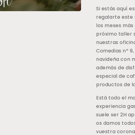
NATURALES
N
Si estás aquí 
&amp;
&
regalarte este
COFFEE
TIME
T
los meses más 
próximo taller 
nuestras oficin
Comedias nº 9,
navideña con m
además de dis
especial de ca
productos de l
Está todo el ma
experiencia ga
suele ser 2H 
os damos todos
vuestra corona